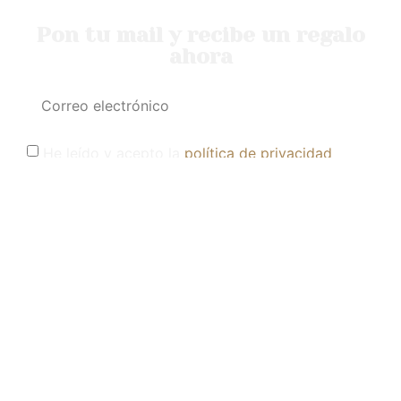
Pon tu mail y recibe un regalo
ahora
He leído y acepto la
política de privacidad
QUIERO EL REGALO
Política de privacidad
Política de compra y devoluciones
Política de cookies
+34 603 63 18 05
hola@unionlove.es