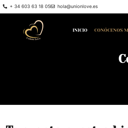
+ 34 603 63 18 05
hola@unionlove.es
INICIO
CONÓCENOS 
C