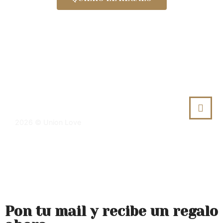
Política de privacidad
Política de compra y devoluciones
Política de cookies
+34 603 63 18 05
hola@unionlove.es
2026 © Union Love
Creada por Adviser Cloud
Pon tu mail y recibe un regalo